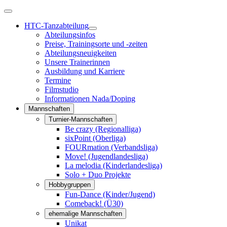
HTC-Tanzabteilung
Abteilungsinfos
Preise, Trainingsorte und -zeiten
Abteilungsneuigkeiten
Unsere Trainerinnen
Ausbildung und Karriere
Termine
Filmstudio
Informationen Nada/Doping
Mannschaften
Turnier-Mannschaften
Be crazy (Regionalliga)
sixPoint (Oberliga)
FOURmation (Verbandsliga)
Move! (Jugendlandesliga)
La melodia (Kinderlandesliga)
Solo + Duo Projekte
Hobbygruppen
Fun-Dance (Kinder/Jugend)
Comeback! (Ü30)
ehemalige Mannschaften
Unikat