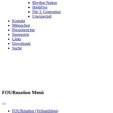
Rhythm Nation
HighFive
Die 3. Generation
Unexpected
Kontakt
Mitmachen
Presseberichte
Sponsoren
Links
Downloads
Suche
Herzlich
Seit über 20 Jahren betreiben
FOURmation Menü
FOURmation (Verbandsliga)