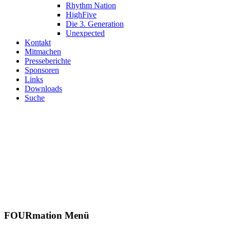
Rhythm Nation
HighFive
Die 3. Generation
Unexpected
Kontakt
Mitmachen
Presseberichte
Sponsoren
Links
Downloads
Suche
Herzlich willkommen in der
Tanzsportabteilung des
Herner-Turn-Clubs 1880 e.V.
Seit über 20 Jahren betreiben wir JMC (Jazz und Modern/Contemporary)
als Turnier- sowie als Breitensport in verschiedenen Altersklassen.
FOURmation Menü