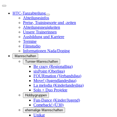
HTC-Tanzabteilung
Abteilungsinfos
Preise, Trainingsorte und -zeiten
Abteilungsneuigkeiten
Unsere Trainerinnen
Ausbildung und Karriere
Termine
Filmstudio
Informationen Nada/Doping
Mannschaften
Turnier-Mannschaften
Be crazy (Regionalliga)
sixPoint (Oberliga)
FOURmation (Verbandsliga)
Move! (Jugendlandesliga)
La melodia (Kinderlandesliga)
Solo + Duo Projekte
Hobbygruppen
Fun-Dance (Kinder/Jugend)
Comeback! (Ü30)
ehemalige Mannschaften
Unikat