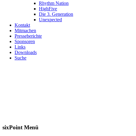
Rhythm Nation
HighFive
Die 3. Generation
Unexpected
Kontakt
Mitmachen
Presseberichte
Sponsoren
Links
Downloads
Suche
Herzlich willkommen in der
Tanzsportabteilung des
Herner-Turn-Clubs 1880 e.V.
Seit über 20 Jahren betreiben wir JMC (Jazz und Modern/Contemporary)
als Turnier- sowie als Breitensport in verschiedenen Altersklassen.
sixPoint Menü