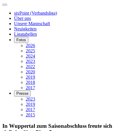
sixPoint (Verbandsliga)
Über uns
Unsere Mannschaft
Neuigkeiten
Ligatabellen
Fotos
2026
2025
2024
2023
2022
2020
2019
2018
2017
Presse
2023
2019
2017
2015
In Wuppertal zum Saisonabschluss freute sich