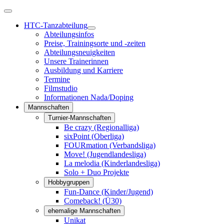
HTC-Tanzabteilung
Abteilungsinfos
Preise, Trainingsorte und -zeiten
Abteilungsneuigkeiten
Unsere Trainerinnen
Ausbildung und Karriere
Termine
Filmstudio
Informationen Nada/Doping
Mannschaften
Turnier-Mannschaften
Be crazy (Regionalliga)
sixPoint (Oberliga)
FOURmation (Verbandsliga)
Move! (Jugendlandesliga)
La melodia (Kinderlandesliga)
Solo + Duo Projekte
Hobbygruppen
Fun-Dance (Kinder/Jugend)
Comeback! (Ü30)
ehemalige Mannschaften
Unikat