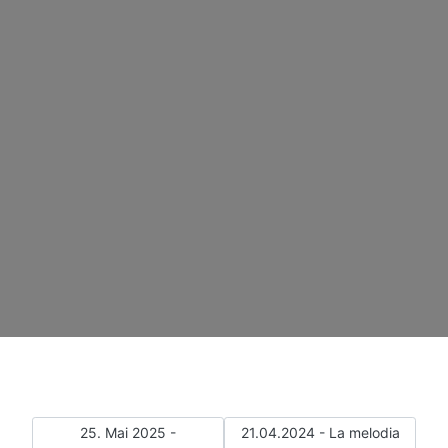
Vorheriger Beitrag: 25. Mai 2025 - Direktaufstieg für La
Nächster Beitrag: 21.04.2024 - 
25. Mai 2025 -
21.04.2024 - La melodia