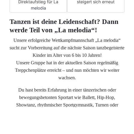
Direktaufstieg für La
steigert sich erneut
melodia
Tanzen ist deine Leidenschaft? Dann
werde Teil von „La melodia“!
Unsere erfolgreiche Wettkampfmannschaft „La melodia“
sucht zur Vorbereitung auf die nächste Saison tanzbegeisterte
Kinder im Alter von 6 bis 10 Jahren!
Unsere Gruppe hat in der aktuellen Saison regelmäßig
Treppchenplätze erreicht – und nun möchten wir weiter
wachsen.
Du hast bereits Erfahrung in einer tänzerischen oder
bewegungsbetonten Sportart wie Ballett, Hip-Hop,
Showtanz, rhythmischer Sportgymnastik, Turnen oder
natürlich im Jazz- und Modern/Contemporary (JMC)? Dann
bist du bei uns genau richtig!
Interessierte Kinder werden direkt in das Training von „La