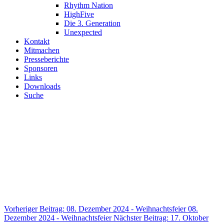
Rhythm Nation
HighFive
Die 3. Generation
Unexpected
Kontakt
Mitmachen
Presseberichte
Sponsoren
Links
Downloads
Suche
Herzlich willkommen in der
Tanzsportabteilung des
Herner-Turn-Clubs 1880 e.V.
Seit über 20 Jahren betreiben wir JMC (Jazz und Modern/Contemporary)
als Turnier- sowie als Breitensport in verschiedenen Altersklassen.
Vorheriger Beitrag: 08. Dezember 2024 - Weihnachtsfeier
08.
Dezember 2024 - Weihnachtsfeier
Nächster Beitrag: 17. Oktober