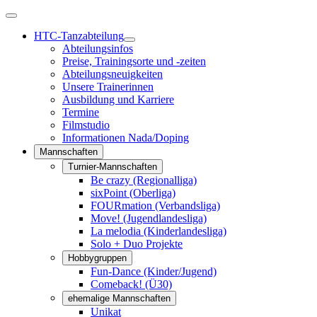
HTC-Tanzabteilung
Abteilungsinfos
Preise, Trainingsorte und -zeiten
Abteilungsneuigkeiten
Unsere Trainerinnen
Ausbildung und Karriere
Termine
Filmstudio
Informationen Nada/Doping
Mannschaften
Turnier-Mannschaften
Be crazy (Regionalliga)
sixPoint (Oberliga)
FOURmation (Verbandsliga)
Move! (Jugendlandesliga)
La melodia (Kinderlandesliga)
Solo + Duo Projekte
Hobbygruppen
Fun-Dance (Kinder/Jugend)
Comeback! (Ü30)
ehemalige Mannschaften
Unikat