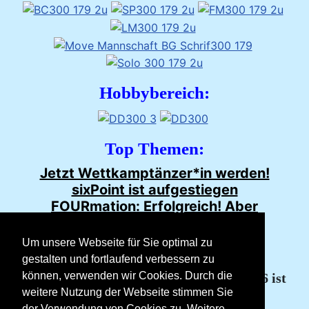
Hobbybereich:
Top Themen:
Jetzt Wettkamptänzer*in werden!
sixPoint ist aufgestiegen
FOURmation: Erfolgreich! Aber
Tänzer*innen dringend gesucht
Um unsere Webseite für Sie optimal zu
gestalten und fortlaufend verbessern zu
Nächstes Turnier:
können, verwenden wir Cookies. Durch die
Die Saison im JMC-Formationstanz 2026 ist
weitere Nutzung der Webseite stimmen Sie
beendet
der Verwendung von Cookies zu. Weitere